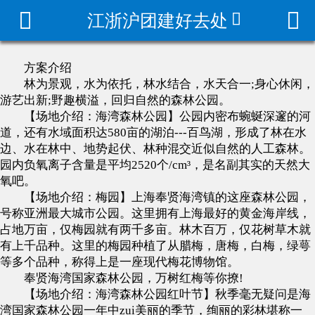



江浙沪团建好去处
拓展/年会方案
团建方案
方案介绍
林为景观，水为依托，林水结合，水天合一;身心休闲，
团建场地
游艺出新;野趣横溢，回归自然的森林公园。
【场地介绍：海湾森林公园】公园内密布蜿蜒深邃的河
军事拓展方案
道，还有水域面积达580亩的湖泊---百鸟湖，形成了林在水
边、水在林中、地势起伏、林种混交近似自然的人工森林。
园内负氧离子含量是平均2520个/cm³，是名副其实的天然大
家庭日活动策划
氧吧。
【场地介绍：梅园】上海奉贤海湾镇的这座森林公园，
团建活动案例
号称亚洲最大城市公园。这里拥有上海最好的黄金海岸线，
占地万亩，仅梅园就有两千多亩。林木百万，仅花树草木就
团建游戏大全
有上千品种。这里的梅园种植了从腊梅，唐梅，白梅，绿萼
等多个品种，称得上是一座现代梅花博物馆。
团建百科
奉贤海湾国家森林公园，万树红梅等你撩!
【场地介绍：海湾森林公园红叶节】秋季毫无疑问是海
湾国家森林公园一年中zui美丽的季节，绚丽的彩林堪称一
趣味运动会