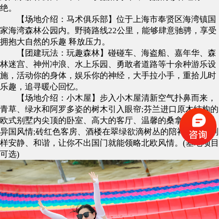
绝。
【场地介绍：马术俱乐部】位于上海市奉贤区海湾镇国
家海湾森林公园内。野骑路线22公里，能够肆意驰骋，享受
拥抱大自然的乐趣 释放压力。
【团建玩法：玩趣森林】碰碰车、海盗船、嘉年华、森
林迷宫、神州冲浪、水上乐园、勇敢者道路等十余种游乐设
施，活动你的身体，娱乐你的神经，大手拉小手，重拾儿时
乐趣，追寻暖心回忆。
【场地介绍：小木屋】步入小木屋清新空气扑鼻而来，
青草、绿水和阿罗多姿的树木引入眼帘;芬兰进口原木结构的
欧式别墅内尖顶的卧室、高大的客厅、温馨的桑拿房，独具
异国风情;砖红色客房、酒楼在翠绿欲滴树丛的陪衬下显得别
样安静、和谐，让你不出国门就能领略北欧风情。(基地项目
可选)