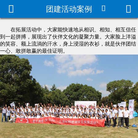



团建活动案例
拓展/年会方案
团建方案
在拓展活动中，大家能快速地从相识、相知、相互信任
到一起拼搏，展现出了伙伴文化的凝聚力量。大家脸上洋溢
团建场地
的笑容、额上流淌的汗水，身上浸湿的衣衫，就是伙伴团结
一心、敢拼敢赢的最佳证明。
军事拓展方案
家庭日活动策划
团建活动案例
团建游戏大全
团建百科
趣味运动会