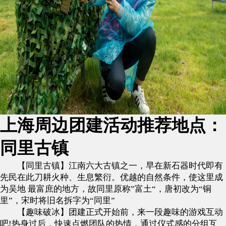
上海周边团建活动推荐地点：
同里古镇
【同里古镇】江南六大古镇之一，早在新石器时代即有
先民在此刀耕火种、生息繁衍。优越的自然条件，使这里成
为吴地 最富庶的地方，故同里原称”富土“，唐初改为“铜
里”，宋时将旧名拆字为“同里”
【趣味破冰】团建正式开始前，来一段趣味的游戏互动
吧!热身过后，快速点燃团队的热情，通过仪式感的分组互