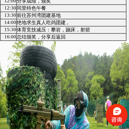
12:00
分享成绩，颁奖
12:30
同里特色午餐
13:30
前往苏州湾团建基地
14:00
绝地求生真人吃鸡团建 ,
15:30
体育竞技减压：攀岩，蹦床，射箭
16:00
总结颁奖，分享后返回