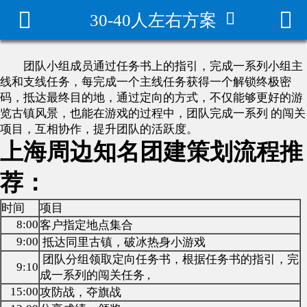



30-40人左右方案
拓展/年会方案
团建方案
团队小组成员通过任务书上的指引，完成一系列小组主
线和支线任务，每完成一个主线任务获得一个解锁终极密
团建场地
码，抵达最终目的地，通过定向的方式，不仅能够更好的游
览古镇风景，也能在游戏的过程中，团队完成一系列 的闯关
军事拓展方案
项目，互相协作，提升团队的活跃度。
上海周边知名团建策划流程推
家庭日活动策划
荐：
团建活动案例
时间
项目
8:00
客户指定地点集合
团建游戏大全
9:00
抵达同里古镇，破冰热身小游戏
团队分组领取定向任务书，根据任务书的指引，完
9:10
团建百科
成一系列的闯关任务 ,
15:00
攻防战，夺旗战
趣味运动会